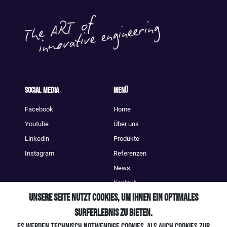
Social Media
Menü
Facebook
Home
Youtube
Über uns
Linkedin
Produkte
Instagram
Referenzen
News
Kontakt
Unsere Seite nutzt Cookies, um Ihnen ein optimales
Kontakt
Surferlebnis zu bieten.
+49 (0) 7661 / 903 39 - 0
Es werden technisch notwendige Cookies, als auch Cookies zur