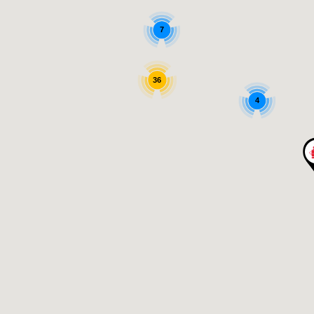
7
36
4